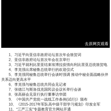
去原网页观看
1、习近平向亚信非政府论坛首次年会致贺词
2、亚信非政府论坛首次年会在京举行
3、习近平就利比里亚结束埃博拉疫情向利比里亚总统致贺电
4、李克强出席秘鲁总统举行的欢迎仪式
5、李克强同秘鲁总统举行会谈时强调 推动中秘全面战略伙伴
关系迈向更高水平
6、李克强与秘鲁总统共同会见记者
7、张德江与斯洛伐克国民议会议长举行会谈
8、张高丽会见亚行执行董事访华团
9、《中国共产党统一战线工作条例(试行)》颁布
10、《2015-2017年军队高中级干部学习规划》印发全军
11、“三严三实”专题教育官方网站开通