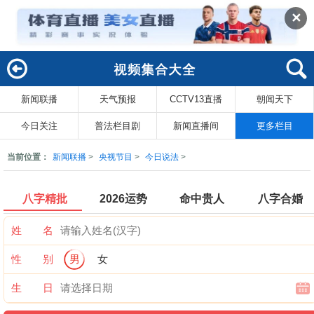
✕
新闻联播
天气预报
CCTV13直播
朝闻天下
回
索
今日关注
普法栏目剧
新闻直播间
更多栏目
当前位置：
新闻联播
>
央视节目
>
今日说法
>
八字精批
2026运势
命中贵人
八字合婚
姓 名
性 别
男
女
生 日