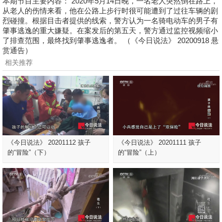
本期节目主要内容： 2020年5月14日晚，一名老人突然倒在路上，
从老人的伤情来看，他在公路上步行时很可能遭到了过往车辆的剧
烈碰撞。根据目击者提供的线索，警方认为一名骑电动车的男子有
肇事逃逸的重大嫌疑。在案发后的第五天，警方通过监控视频缩小
了排查范围，最终找到肇事逃逸者。 （《今日说法》 20200918 悬
赏通告）
相关推荐
《今日说法》 20201112 孩子
《今日说法》 20201111 孩子
的“冒险”（下）
的“冒险”（上）