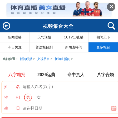
✕
新闻联播
天气预报
CCTV13直播
朝闻天下
回
索
今日关注
普法栏目剧
新闻直播间
更多栏目
当前位置：
新闻联播
>
央视节目
>
新闻直播间
>
八字精批
2026运势
命中贵人
八字合婚
姓 名
性 别
男
女
生 日