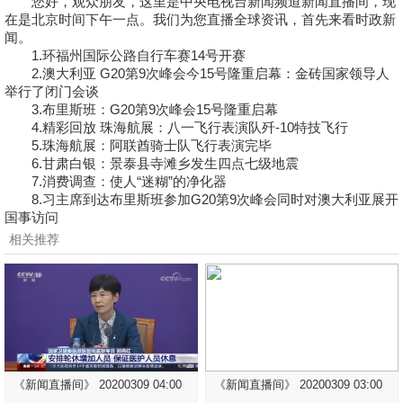
您好，观众朋友，这里是中央电视台新闻频道新闻直播间，现
在是北京时间下午一点。我们为您直播全球资讯，首先来看时政新
闻。
1.环福州国际公路自行车赛14号开赛
2.澳大利亚 G20第9次峰会今15号隆重启幕：金砖国家领导人
举行了闭门会谈
3.布里斯班：G20第9次峰会15号隆重启幕
4.精彩回放 珠海航展：八一飞行表演队歼-10特技飞行
5.珠海航展：阿联酋骑士队飞行表演完毕
6.甘肃白银：景泰县寺滩乡发生四点七级地震
7.消费调查：使人“迷糊”的净化器
8.习主席到达布里斯班参加G20第9次峰会同时对澳大利亚展开
国事访问
相关推荐
《新闻直播间》 20200309 04:00
《新闻直播间》 20200309 03:00