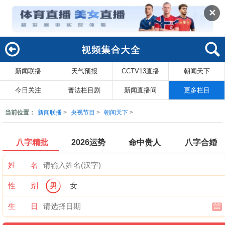
✕
新闻联播
天气预报
CCTV13直播
朝闻天下
回
索
今日关注
普法栏目剧
新闻直播间
更多栏目
当前位置：
新闻联播
>
央视节目
>
朝闻天下
>
八字精批
2026运势
命中贵人
八字合婚
姓 名
性 别
男
女
生 日