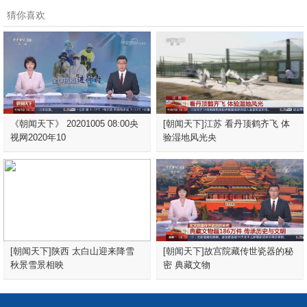
猜你喜欢
《朝闻天下》 20201005 08:00央
[朝闻天下]江苏 看丹顶鹤齐飞 体
视网2020年10
验湿地风光央
[朝闻天下]陕西 太白山迎来降雪
[朝闻天下]故宫院藏传世瓷器的秘
秋景雪景相映
密 典藏文物