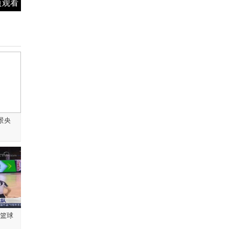
页观看
景央
子篮球