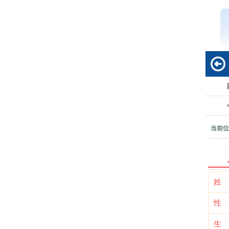
回
当前位
姓
性
生