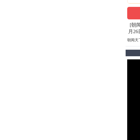
[朝
月26日
朝闻天