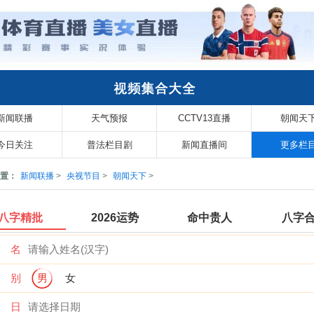
新闻联播
天气预报
CCTV13直播
朝闻天
今日关注
普法栏目剧
新闻直播间
更多栏
置：
新闻联播
>
央视节目
>
朝闻天下
>
八字精批
2026运势
命中贵人
八字
 名
 别
男
女
 日