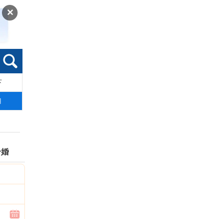
✕
下
索
目
合婚