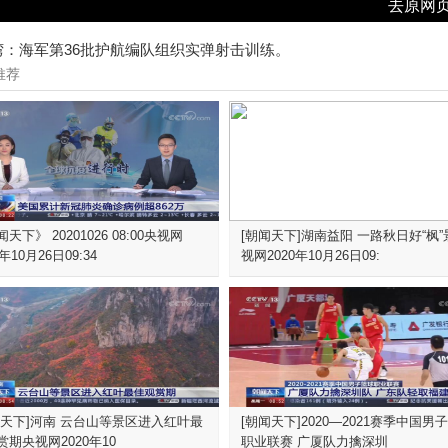
去原网
湾：海军第36批护航编队组织实弹射击训练。
推荐
天下》 20201026 08:00央视网
[朝闻天下]湖南益阳 一路秋日好“枫”
0年10月26日09:34
视网2020年10月26日09:
闻天下]河南 云台山等景区进入红叶最
[朝闻天下]2020—2021赛季中国男
赏期央视网2020年10
职业联赛 广厦队力擒深圳