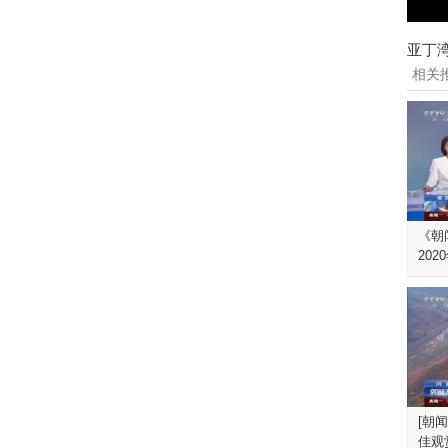
亚丁
相关
《朝闻
202
[朝
佳观