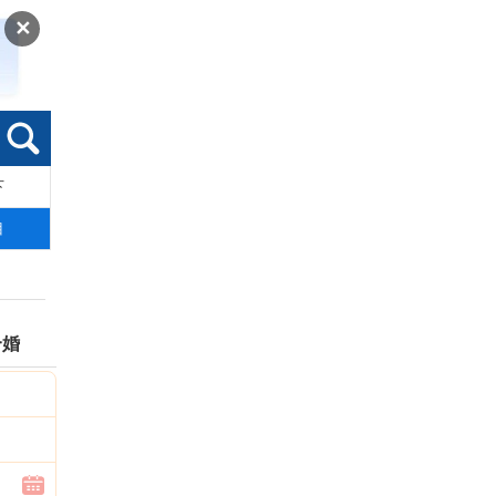
✕
下
索
目
合婚