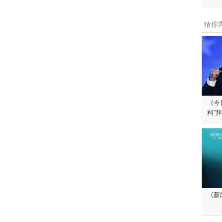
猜你
《今日
料”
《新闻