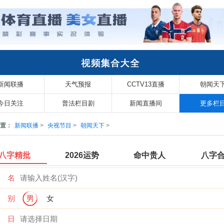
新闻联播
天气预报
CCTV13直播
朝闻天
今日关注
普法栏目剧
新闻直播间
更多栏
置：
新闻联播
>
央视节目
>
朝闻天下
>
八字精批
2026运势
命中贵人
八字
 名
 别
男
女
 日