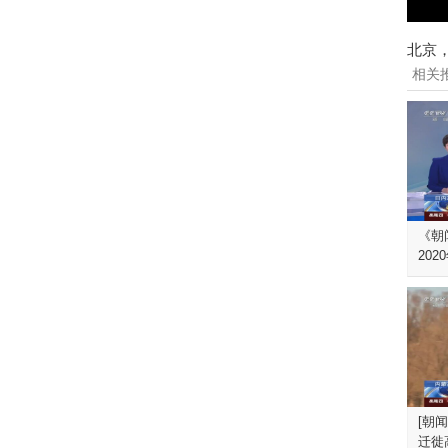
北京
相关
《朝闻
202
[朝
迁徙