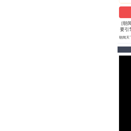
[朝
要引擎
朝闻天