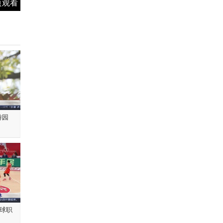
页观看
。
游园
篮球职