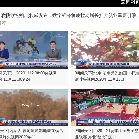
去原网
，联防联控机制权威发布，数字经济将成拉动增长扩大就业重要引擎
推荐
天下》 20201112 08:00央视网
[朝闻天下]北京 初冬美景如画 市民
0年11月12日09:24
赏叶央视网2020年11月12日
闻天下]内蒙古 黄河流域湿地迎来候鸟
[朝闻天下]2020—21赛季中国男子
高峰央视网2020年11
业联赛 东北“德比” 辽宁