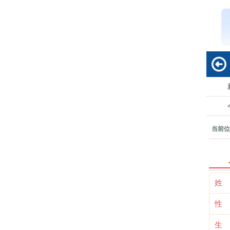
回
当前位
姓
性
生