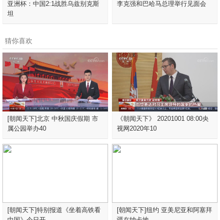
亚洲杯：中国2:1战胜乌兹别克斯
李克强和巴哈马总理举行见面会
坦
猜你喜欢
[朝闻天下]北京 中秋国庆假期 市
《朝闻天下》 20201001 08:00央
属公园举办40
视网2020年10
[朝闻天下]特别报道《坐着高铁看
[朝闻天下]纽约 亚美尼亚和阿塞拜
中国》今日开
疆在纳卡地