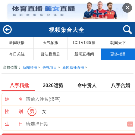
✕
新闻联播
天气预报
CCTV13直播
朝闻天下
回
索
今日关注
普法栏目剧
新闻直播间
更多栏目
当前位置：
新闻联播
>
央视节目
>
新闻联播直播
>
八字精批
2026运势
命中贵人
八字合婚
姓 名
性 别
男
女
生 日