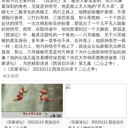
本期节目主要内容： 《西游记》里，最受大家喜爱的、给人印象
最深刻的角色，无疑是孙悟空。他是能上天入地的“齐天大圣”，是
能七十二般变化的美猴王。西行之路上，他降妖除魔护唐僧，不畏
艰险行善举。三打白骨精、三借芭蕉扇、智斗黑熊精，一个个跌宕
起伏的情节、一次次精彩纷呈的较量，塑造出了一个几乎无人能敌
的孙悟空。然而，在取经途中，他却曾遇到过一个大麻烦，那就是
《西游记》中，极具话题性的一个角色——六耳猕猴。关于六耳猕
猴的真实身份，多年来一直争论不休。在外形上，他跟孙悟空一模
一样；在法力上，他与孙悟空不相上下，就连众位仙家都无法辨其
真假，那么，六耳猕猴究竟是何方神圣？为什么他跟孙悟空如此相
像？他的出场又蕴含着哪些深意呢？河北大学韩田鹿教授做客《百
家讲坛》，为您精彩讲述《西游启示录》第九集《二心之争》。
（《百家讲坛》 20210113 西游启示录 9 二心之争）
相关推荐
《百家讲坛》 20210113 西游启示
《百家讲坛》 20210112 西游启示
录 9 二心之争
录 8 小人物的大选择