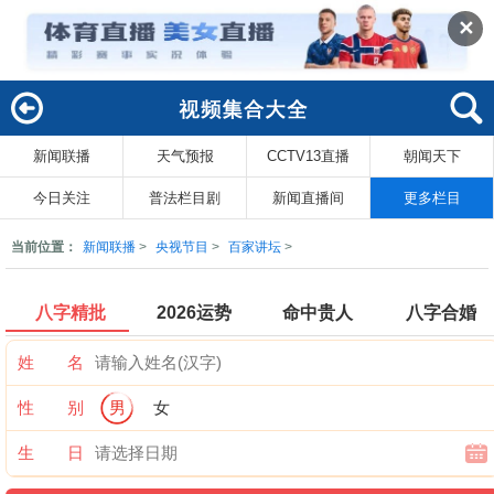
✕
新闻联播
天气预报
CCTV13直播
朝闻天下
回
索
今日关注
普法栏目剧
新闻直播间
更多栏目
当前位置：
新闻联播
>
央视节目
>
百家讲坛
>
八字精批
2026运势
命中贵人
八字合婚
姓 名
性 别
男
女
生 日