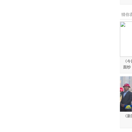
猜你
《今日
面纱
《新闻