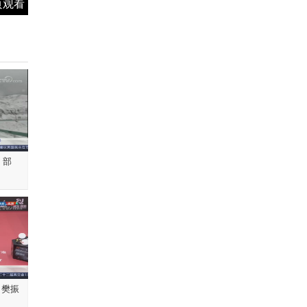
页观看
 部
 樊振