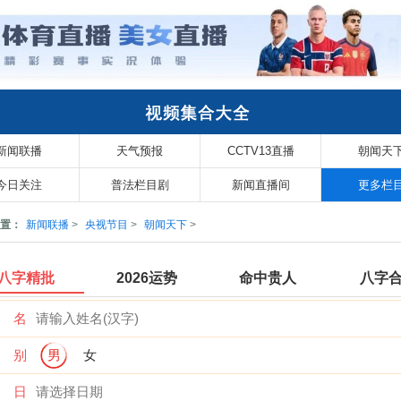
新闻联播
天气预报
CCTV13直播
朝闻天
今日关注
普法栏目剧
新闻直播间
更多栏
置：
新闻联播
>
央视节目
>
朝闻天下
>
八字精批
2026运势
命中贵人
八字
 名
 别
男
女
 日