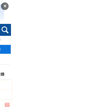
✕
下
索
目
合婚