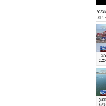
202
相关
《朝闻
202
[朝
栖息央