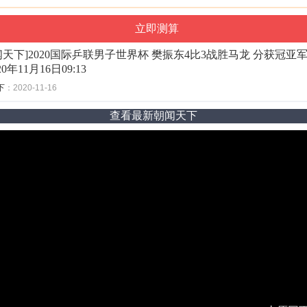
闻天下]2020国际乒联男子世界杯 樊振东4比3战胜马龙 分获冠亚
20年11月16日09:13
下
：2020-11-16
查看最新朝闻天下