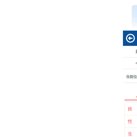
回
当前位
姓
性
生