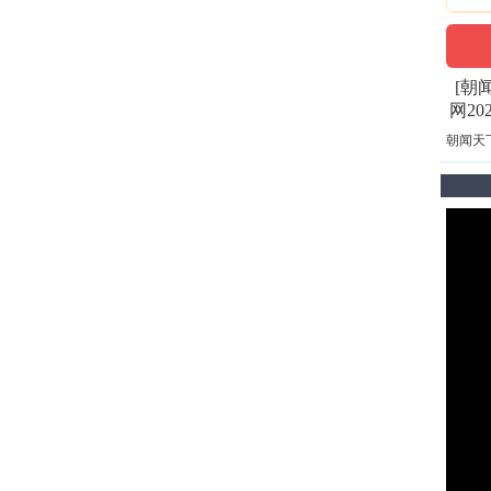
[朝
网20
朝闻天